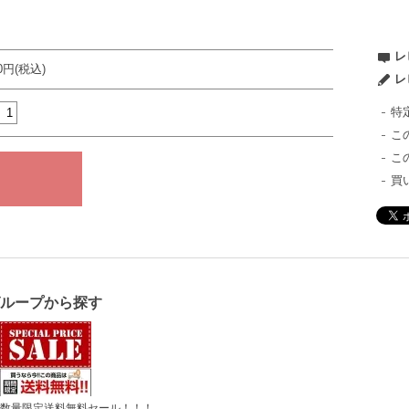
レ
80円(税込)
レ
特
こ
こ
買
グループから探す
数量限定送料無料セール！！！