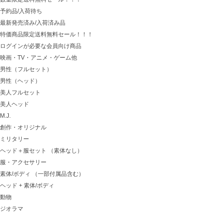
予約品/入荷待ち
最新発売済み/入荷済み品
特価商品限定送料無料セール！！！
ログインが必要な会員向け商品
映画・TV・アニメ・ゲーム他
男性（フルセット）
男性（ヘッド）
美人フルセット
美人ヘッド
M.J.
創作・オリジナル
ミリタリー
ヘッド＋服セット （素体なし）
服・アクセサリー
素体/ボディ （一部付属品含む）
ヘッド + 素体/ボディ
動物
ジオラマ