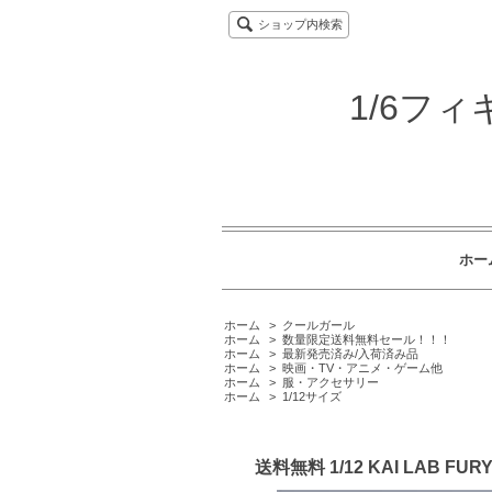
ショップ内検索
1/6フ
ホー
ホーム
>
クールガール
ホーム
>
数量限定送料無料セール！！！
ホーム
>
最新発売済み/入荷済み品
ホーム
>
映画・TV・アニメ・ゲーム他
ホーム
>
服・アクセサリー
ホーム
>
1/12サイズ
送料無料 1/12 KAI LAB