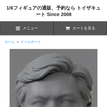
1/6フィギュアの通販、予約なら トイザキュ
ート Since 2008
メニュー
カートを見る
ホーム
>
クールボーイ