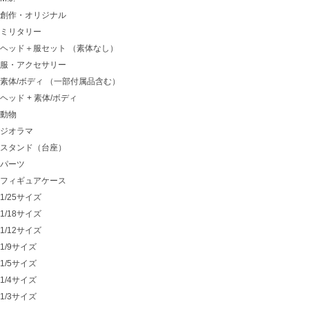
創作・オリジナル
ミリタリー
ヘッド＋服セット （素体なし）
服・アクセサリー
素体/ボディ （一部付属品含む）
ヘッド + 素体/ボディ
動物
ジオラマ
スタンド（台座）
パーツ
フィギュアケース
1/25サイズ
1/18サイズ
1/12サイズ
1/9サイズ
1/5サイズ
1/4サイズ
1/3サイズ