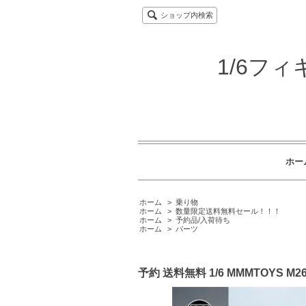
ショップ内検索
1/6フ
ホー
ホーム
>
乗り物
ホーム
>
数量限定送料無料セール！！！
ホーム
>
予約品/入荷待ち
ホーム
>
パーツ
予約 送料無料 1/6 MMMTOYS 