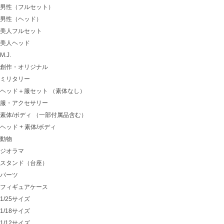
男性（フルセット）
男性（ヘッド）
美人フルセット
美人ヘッド
M.J.
創作・オリジナル
ミリタリー
ヘッド＋服セット （素体なし）
服・アクセサリー
素体/ボディ （一部付属品含む）
ヘッド + 素体/ボディ
動物
ジオラマ
スタンド（台座）
パーツ
フィギュアケース
1/25サイズ
1/18サイズ
1/12サイズ