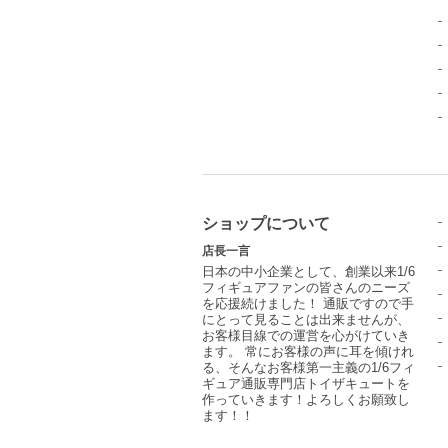
ショップについて
店長一言
日本の中小企業として、創業以来1/6
フィギュアファンの皆さんのニーズ
を応援続けました！ 通販ですので手
にとって見ることは出来ませんが、
お客様目線での運営を心がけていき
ます。 常にお客様の声に耳を傾けれ
る、そんなお客様第一主義の1/6フィ
ギュア通販専門店トイザキュートを
作っていきます！よろしくお願致し
ます！！