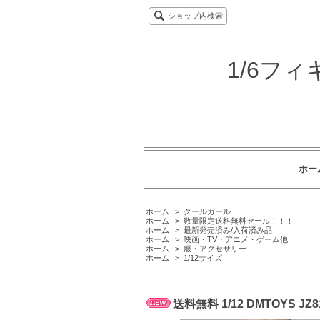
ショップ内検索
1/6フ
ホー
ホーム
>
クールガール
ホーム
>
数量限定送料無料セール！！！
ホーム
>
最新発売済み/入荷済み品
ホーム
>
映画・TV・アニメ・ゲーム他
ホーム
>
服・アクセサリー
ホーム
>
1/12サイズ
送料無料 1/12 DMTOYS 