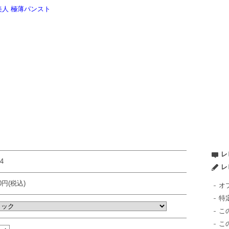
シー美人 極薄パンスト
レ
4
レ
80円(税込)
オ
特
こ
こ