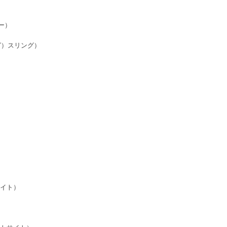
ダー）
グ）スリング）
サイト）
）