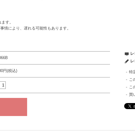
れます。
ー事情により、遅れる可能性もあります。
レ
066B
レ
980円(税込)
特
こ
こ
買