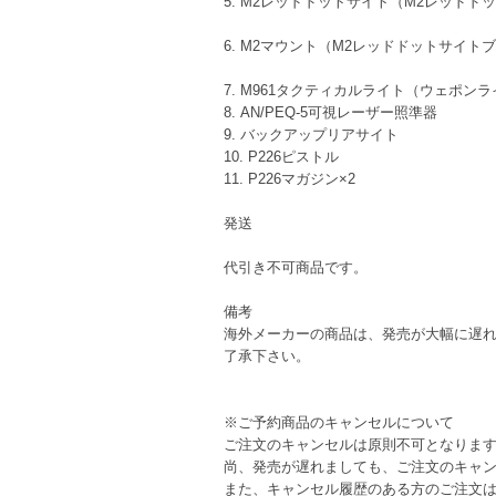
5. M2レッドドットサイト（M2レッドド
6. M2マウント（M2レッドドットサイト
7. M961タクティカルライト（ウェポン
8. AN/PEQ-5可視レーザー照準器
9. バックアップリアサイト
10. P226ピストル
11. P226マガジン×2
発送
代引き不可商品です。
備考
海外メーカーの商品は、発売が大幅に遅
了承下さい。
※ご予約商品のキャンセルについて
ご注文のキャンセルは原則不可となりま
尚、発売が遅れましても、ご注文のキャ
また、キャンセル履歴のある方のご注文