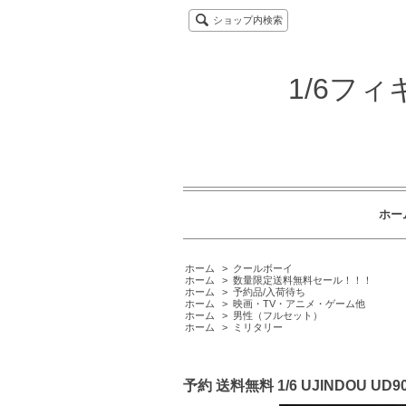
ショップ内検索
1/6フ
ホー
ホーム
>
クールボーイ
ホーム
>
数量限定送料無料セール！！！
ホーム
>
予約品/入荷待ち
ホーム
>
映画・TV・アニメ・ゲーム他
ホーム
>
男性（フルセット）
ホーム
>
ミリタリー
予約 送料無料 1/6 UJINDOU