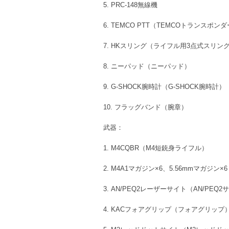
5. PRC-148無線機
6. TEMCO PTT（TEMCOトランスポン
7. HKスリング（ライフル用3点式スリン
8. ニーパッド（ニーパッド）
9. G-SHOCK腕時計（G-SHOCK腕時計）
10. フラッグバンド（腕章）
武器：
1. M4CQBR（M4短銃身ライフル）
2. M4A1マガジン×6、5.56mmマガジン×6
3. AN/PEQ2レーザーサイト（AN/PEQ2
4. KACフォアグリップ（フォアグリップ