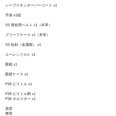
シープスキンオーバーコート x1
手袋 x1組
SS 将校用ベルト x1（本革）
ブ​​リーフケース x1（本革）
SS 短剣（金属製） x1
エーレンドルヒ x1
眼鏡 x1
眼鏡ケース x1
P38 ピストル x1
P38 ピストル鞘 x1
P38 ホルスター x1
肩章
襟章