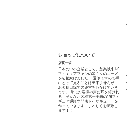
ショップについて
店長一言
日本の中小企業として、創業以来1/6
フィギュアファンの皆さんのニーズ
を応援続けました！ 通販ですので手
にとって見ることは出来ませんが、
お客様目線での運営を心がけていき
ます。 常にお客様の声に耳を傾けれ
る、そんなお客様第一主義の1/6フィ
ギュア通販専門店トイザキュートを
作っていきます！よろしくお願致し
ます！！