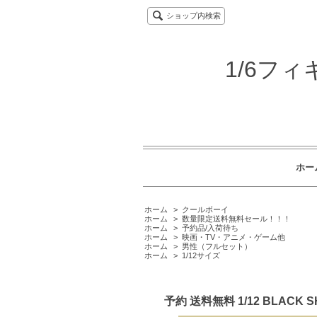
ショップ内検索
1/6フ
ホー
ホーム
>
クールボーイ
ホーム
>
数量限定送料無料セール！！！
ホーム
>
予約品/入荷待ち
ホーム
>
映画・TV・アニメ・ゲーム他
ホーム
>
男性（フルセット）
ホーム
>
1/12サイズ
予約 送料無料 1/12 BLA