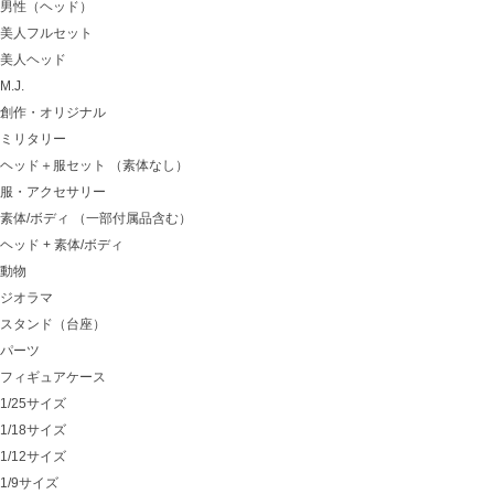
男性（ヘッド）
美人フルセット
美人ヘッド
M.J.
創作・オリジナル
ミリタリー
ヘッド＋服セット （素体なし）
服・アクセサリー
素体/ボディ （一部付属品含む）
ヘッド + 素体/ボディ
動物
ジオラマ
スタンド（台座）
パーツ
フィギュアケース
1/25サイズ
1/18サイズ
1/12サイズ
1/9サイズ