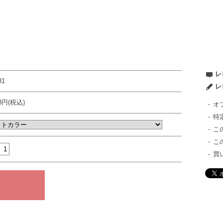
レ
31
レ
98円(税込)
オ
特
こ
こ
買