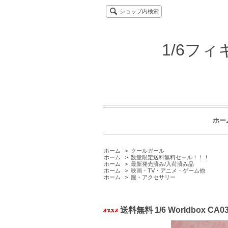
ショップ内検索
1/6フ
ホー
ホーム
>
クールガール
ホーム
>
数量限定送料無料セール！！！
ホーム
>
最新発売済み/入荷済み品
ホーム
>
映画・TV・アニメ・ゲーム他
ホーム
>
服・アクセサリー
送料無料 1/6 Worldbo