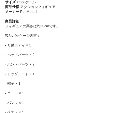
サイズ
1/6スケール
商品仕様
アクションフィギュア
メーカー
FunModell
商品詳細
フィギュアの高さは約30cmです。
製品パッケージ内容：
- 可動ボディ × 1
- ヘッドパーツ × 2
- ハンドパーツ × 7
- ドッグミート × 1
- 帽子 × 1
- コート × 1
- パンツ × 1
- ベスト × 1