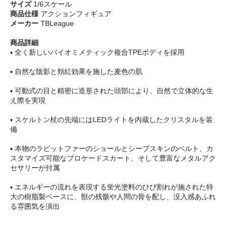
サイズ
1/6スケール
商品仕様
アクションフィギュア
メーカー
TBLeague
商品詳細
▪️ 全く新しいバイオミメティック複合TPEボディを採用
▪️ 自然な陰影と頬紅効果を施した麦色の肌
▪️ 可動式の目と精密に造形された頭部により、自然で立体的な生
え際を実現
▪️ スケルトン杖の先端にはLEDライトを内蔵したクリスタルを装
備
▪️ 本物のラビットファーのショールとシープスキンのベルト、カ
スタマイズ可能なブロケードスカート、そして豊富なメタルアク
セサリーが付属
▪️ エネルギーの流れを表現する蛍光塗料のひび割れが施された特
大の樹脂製ベースに、獣の残骸や人間の骨を配し、没入感あふれ
る雰囲気を演出