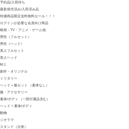
予約品/入荷待ち
最新発売済み/入荷済み品
特価商品限定送料無料セール！！！
ログインが必要な会員向け商品
映画・TV・アニメ・ゲーム他
男性（フルセット）
男性（ヘッド）
美人フルセット
美人ヘッド
M.J.
創作・オリジナル
ミリタリー
ヘッド＋服セット （素体なし）
服・アクセサリー
素体/ボディ （一部付属品含む）
ヘッド + 素体/ボディ
動物
ジオラマ
スタンド（台座）