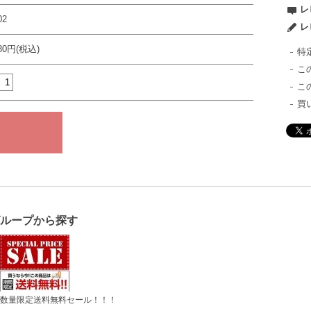
レ
02
レ
980円(税込)
特
こ
こ
買
グループから探す
数量限定送料無料セール！！！