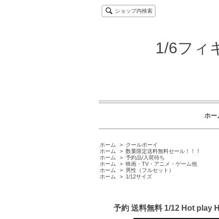
ショップ内検索
1/6フ
ホー
ホーム
>
クールボーイ
ホーム
>
数量限定送料無料セール！！！
ホーム
>
予約品/入荷待ち
ホーム
>
映画・TV・アニメ・ゲーム他
ホーム
>
男性（フルセット）
ホーム
>
1/12サイズ
予約 送料無料 1/12 Hot pl