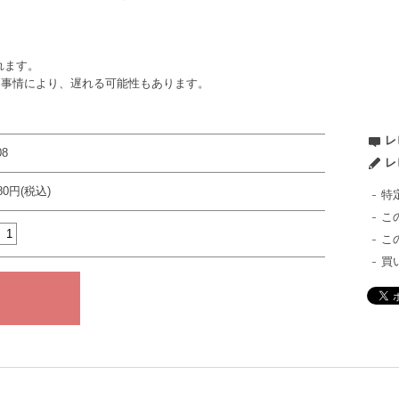
れます。
ー事情により、遅れる可能性もあります。
レ
08
レ
980円(税込)
特
こ
こ
買