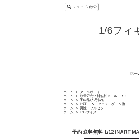
ショップ内検索
1/6フ
ホー
ホーム
>
クールボーイ
ホーム
>
数量限定送料無料セール！！！
ホーム
>
予約品/入荷待ち
ホーム
>
映画・TV・アニメ・ゲーム他
ホーム
>
男性（フルセット）
ホーム
>
1/12サイズ
予約 送料無料 1/12 INART