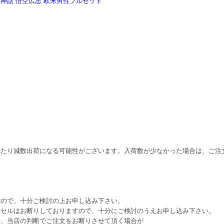
008 黒神話 悟空広志 欧米男性フルセット
れたり減数出荷になる可能性がございます。入荷数が少なかった場合は、ご注
すので、十分ご検討の上お申し込み下さい。
ンセルはお断りしておりますので、十分にご検討のうえお申し込み下さい。
は、当店の判断でご注文をお断りさせて頂く場合が