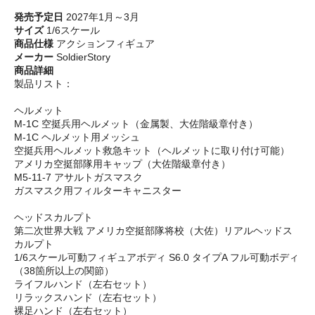
発売予定日
2027年1月～3月
サイズ
1/6スケール
商品仕様
アクションフィギュア
メーカー
SoldierStory
商品詳細
製品リスト：
ヘルメット
M-1C 空挺兵用ヘルメット（金属製、大佐階級章付き）
M-1C ヘルメット用メッシュ
空挺兵用ヘルメット救急キット（ヘルメットに取り付け可能）
アメリカ空挺部隊用キャップ（大佐階級章付き）
M5-11-7 アサルトガスマスク
ガスマスク用フィルターキャニスター
ヘッドスカルプト
第二次世界大戦 アメリカ空挺部隊将校（大佐）リアルヘッドス
カルプト
1/6スケール可動フィギュアボディ S6.0 タイプA フル可動ボディ
（38箇所以上の関節）
ライフルハンド（左右セット）
リラックスハンド（左右セット）
裸足ハンド（左右セット）