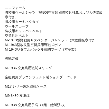
ユニフォーム
将校用ウールシャツ（第506空挺師団将校兵科章および大佐階級
章付き）
将校用カーキネクタイ
ウールスカーフ
将校用キャンバスベルト
空挺兵用ベルト
M-1943型野戦用サスペンダージャケット（大佐階級章付き）
M-1943型改良型空挺兵用野戦ズボン
M-1943型ダブルバックル戦闘ブーツ（本革製）
野戦装備
M-1936 空挺兵用戦闘スリング
空挺兵用ブラウンフェルト製ショルダーパッド
M17 レザー製双眼鏡ケース
M9 6×30 双眼鏡
M-1938 空挺兵用手袋（1組、縫製済み）