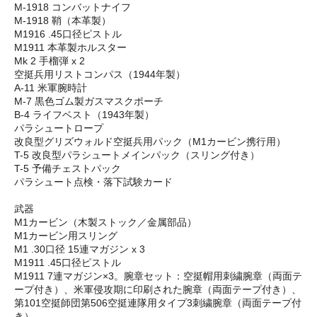
M-1918 コンバットナイフ
M-1918 鞘（本革製）
M1916 .45口径ピストル
M1911 本革製ホルスター
Mk 2 手榴弾 x 2
空挺兵用リストコンパス（1944年製）
A-11 米軍腕時計
M-7 黒色ゴム製ガスマスクポーチ
B-4 ライフベスト（1943年製）
パラシュートロープ
改良型グリズウォルド空挺兵用パック（M1カービン携行用）
T-5 改良型パラシュートメインパック（スリング付き）
T-5 予備チェストパック
パラシュート点検・落下試験カード
武器
M1カービン（木製ストック／金属部品）
M1カービン用スリング
M1 .30口径 15連マガジン x 3
M1911 .45口径ピストル
M1911 7連マガジン×3。腕章セット：空挺帽用刺繍腕章（両面テ
ープ付き）、米軍侵攻期に印刷された腕章（両面テープ付き）、
第101空挺師団第506空挺連隊用タイプ3刺繍腕章（両面テープ付
き）