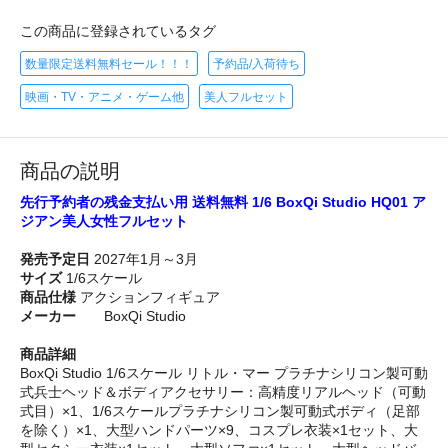
この商品に登録されているタグ
数量限定送料無料セール！！！
予約品/入荷待ち
映画・TV・アニメ・ゲーム他
美人フルセット
商品の説明
先行予約者の残金支払い用 送料無料 1/6 BoxQi Studio HQ01 ア
ジアン美人女性フルセット
発売予定日
2027年1月～3月
サイズ
1/6スケール
商品仕様
アクションフィギュア
メーカー
BoxQi Studio
商品詳細
BoxQi Studio 1/6スケール リトル・マー プラチナシリコン製可動
式兵士ヘッド＆ボディアクセサリー：高精度リアルヘッド（可動
式目）×1、1/6スケールプラチナシリコン製可動式ボディ（足部
を除く）×1、大型ハンドパーツ×9、コスプレ衣装×1セット、大