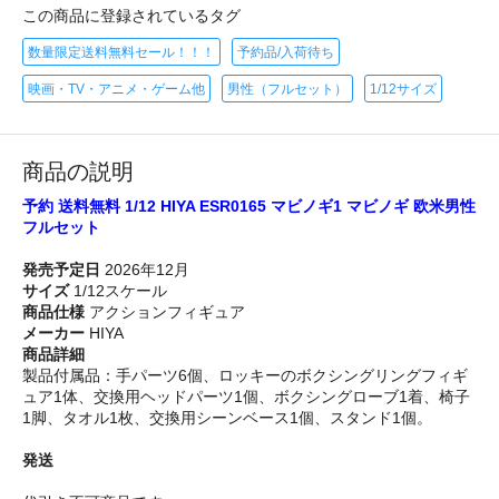
この商品に登録されているタグ
数量限定送料無料セール！！！
予約品/入荷待ち
映画・TV・アニメ・ゲーム他
男性（フルセット）
1/12サイズ
商品の説明
予約 送料無料 1/12 HIYA ESR0165 マビノギ1 マビノギ 欧米男性
フルセット
発売予定日
2026年12月
サイズ
1/12スケール
商品仕様
アクションフィギュア
メーカー
HIYA
商品詳細
製品付属品：手パーツ6個、ロッキーのボクシングリングフィギ
ュア1体、交換用ヘッドパーツ1個、ボクシングローブ1着、椅子
1脚、タオル1枚、交換用シーンベース1個、スタンド1個。
発送