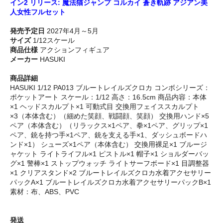
イン2 リリース: 魔法猫ジャンプ コルカイ 蒼き軌跡 アジアン美
人女性フルセット
発売予定日
2027年4月～5月
サイズ
1/12スケール
商品仕様
アクションフィギュア
メーカー
HASUKI
商品詳細
HASUKI 1/12 PA013 ブルートレイルズクロカ コンボシリーズ：
ポケットアート スケール：1/12 高さ：16.5cm 商品内容：本体
×1 ヘッドスカルプト×1 可動式目 交換用フェイススカルプト
×3（本体含む）（細めた笑顔、戦闘顔、笑顔） 交換用ハンド×5
ペア（本体含む）（リラックス×1ペア、拳×1ペア、グリップ×1
ペア、銃を持つ手×1ペア、銃を支える手×1、ダッシュボードハ
ンド×1） シューズ×1ペア（本体含む） 交換用裸足×1 ブルージ
ャケット ライトライフル×1 ピストル×1 帽子×1 ショルダーバッ
グ×1 警棒×1 ストップウォッチ ライトサーフボード×1 目調整器
×1 クリアスタンド×2 ブルートレイルズクロカ水着アクセサリー
パックA×1 ブルートレイルズクロカ水着アクセサリーパックB×1
素材：布、ABS、PVC
発送