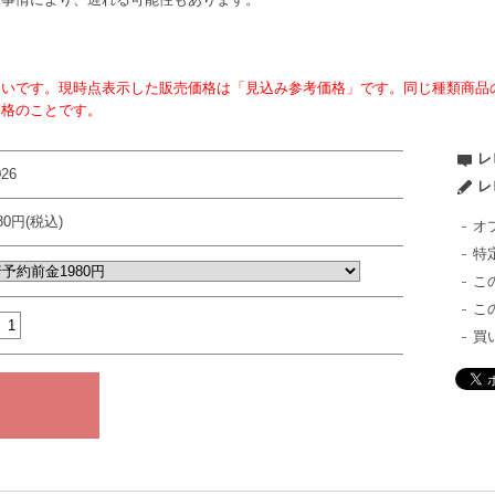
ないです。現時点表示した販売価格は「見込み参考価格」です。同じ種類商品
価格のことです。
レ
026
レ
980円(税込)
オ
特
こ
こ
買