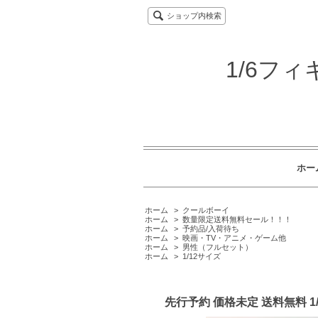
ショップ内検索
1/6フ
ホー
ホーム
>
クールボーイ
ホーム
>
数量限定送料無料セール！！！
ホーム
>
予約品/入荷待ち
ホーム
>
映画・TV・アニメ・ゲーム他
ホーム
>
男性（フルセット）
ホーム
>
1/12サイズ
先行予約 価格未定 送料無料 1