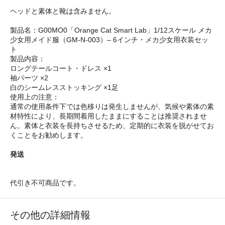
ヘッドと素体と靴は含みません。
製品名：G00MO0「Orange Cat Smart Lab」1/12スケール メカ
少女用メイド服（GM-N-003）– 6インチ・メカ少女用衣装セッ
ト
製品内容：
ロングテールコート・ドレス ×1
袖パーツ ×2
白のシームレスストッキング ×1足
使用上の注意：
通常の使用条件下では色移りは発生しませんが、気候や素体の素
材特性により、長期間着用したままにすることは推奨されませ
ん。素体と衣装を長持ちさせるため、定期的に衣装を脱がせてお
くことをお勧めします。
発送
代引き不可商品です。
その他の詳細情報