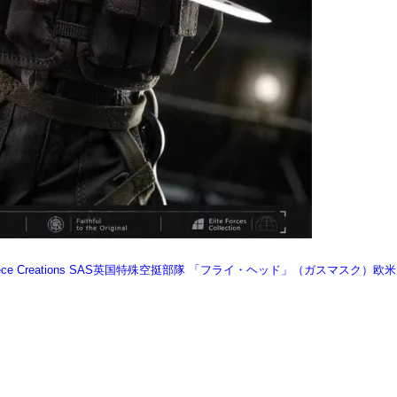
rpiece Creations SAS英国特殊空挺部隊 「フライ・ヘッド」（ガスマスク）