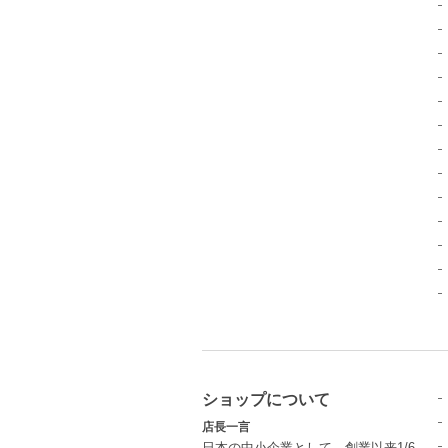
ショップについて
店長一言
日本の中小企業として、創業以来1/6