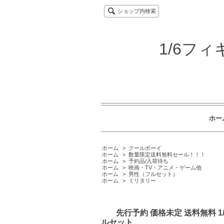
ショップ内検索
1/6フ
ホー
ホーム
>
クールボーイ
ホーム
>
数量限定送料無料セール！！！
ホーム
>
予約品/入荷待ち
ホーム
>
映画・TV・アニメ・ゲーム他
ホーム
>
男性（フルセット）
ホーム
>
ミリタリー
先行予約 価格未定 送料無料 1/
ルセット