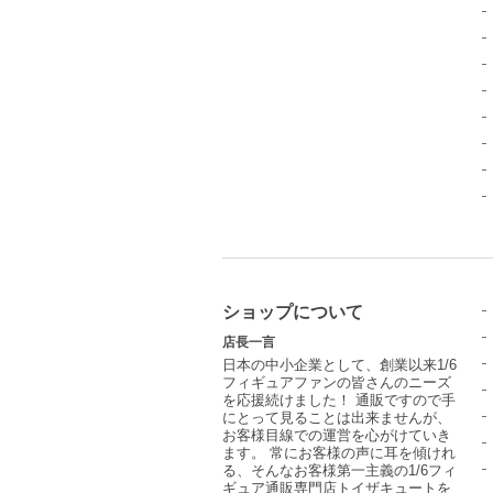
ショップについて
店長一言
日本の中小企業として、創業以来1/6
フィギュアファンの皆さんのニーズ
を応援続けました！ 通販ですので手
にとって見ることは出来ませんが、
お客様目線での運営を心がけていき
ます。 常にお客様の声に耳を傾けれ
る、そんなお客様第一主義の1/6フィ
ギュア通販専門店トイザキュートを