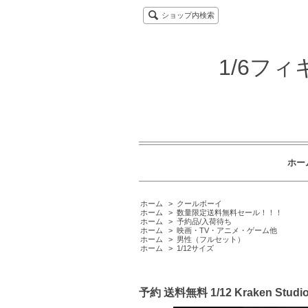
ショップ内検索
1/6フ
ホー
ホーム
>
クールボーイ
ホーム
>
数量限定送料無料セール！！！
ホーム
>
予約品/入荷待ち
ホーム
>
映画・TV・アニメ・ゲーム他
ホーム
>
男性（フルセット）
ホーム
>
1/12サイズ
予約 送料無料 1/12 Kraken S