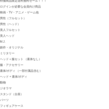
特価商品限定送料無料セール！！！
ログインが必要な会員向け商品
映画・TV・アニメ・ゲーム他
男性（フルセット）
男性（ヘッド）
美人フルセット
美人ヘッド
M.J.
創作・オリジナル
ミリタリー
ヘッド＋服セット （素体なし）
服・アクセサリー
素体/ボディ （一部付属品含む）
ヘッド + 素体/ボディ
動物
ジオラマ
スタンド（台座）
パーツ
フィギュアケース