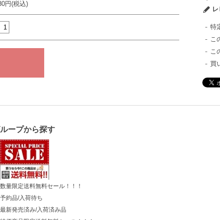
980円(税込)
レ
特
こ
こ
買
グループから探す
数量限定送料無料セール！！！
予約品/入荷待ち
最新発売済み/入荷済み品