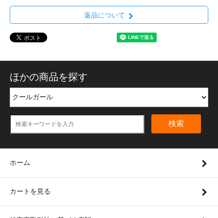
返品について
ほかの商品を探す
検索
ホーム
カートを見る