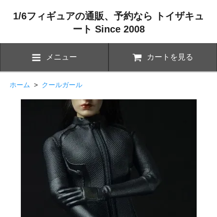
1/6フィギュアの通販、予約なら トイザキュ
ート Since 2008
メニュー
カートを見る
ホーム
>
クールガール