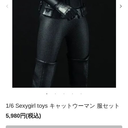
1/6 Sexygirl toys キャットウーマン 服セット
5,980円(税込)