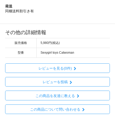
発送
同梱送料割引き有
その他の詳細情報
販売価格
5,980円(税込)
型番
Sexygirl toys Catwoman
レビューを見る(0件)
レビューを投稿
この商品を友達に教える
この商品について問い合わせる