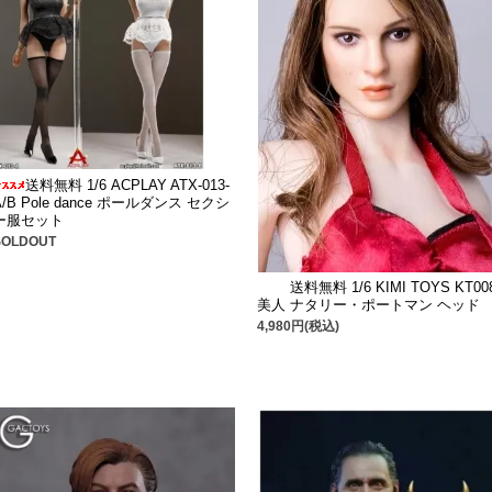
送料無料 1/6 ACPLAY ATX-013-
A/B Pole dance ポールダンス セクシ
ー服セット
SOLDOUT
送料無料 1/6 KIMI TOYS KT00
美人 ナタリー・ポートマン ヘッド
4,980円(税込)