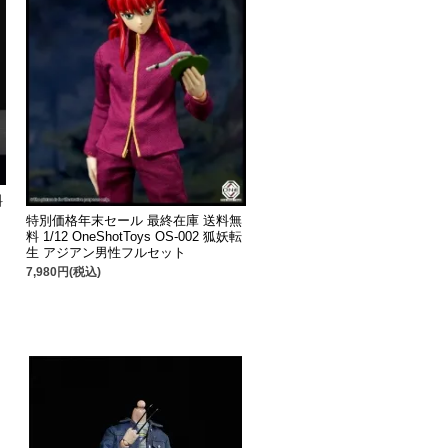
料
ッ
特別価格年末セール 最終在庫 送料無
料 1/12 OneShotToys OS-002 狐妖転
生 アジアン男性フルセット
7,980円(税込)