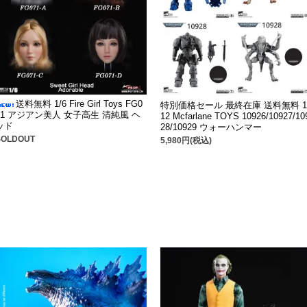
送料無料 1/6 Fire Girl Toys FG0
特別価格セール 最終在庫 送料無料 1
71 アジアン美人 女子高生 清純風 ヘ
12 Mcfarlane TOYS 10926/10927/10
ッド
28/10929 ウォーハンマー
SOLDOUT
5,980円(税込)