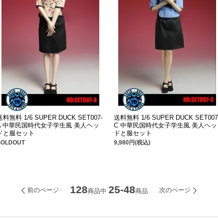
送料無料 1/6 SUPER DUCK SET007-
送料無料 1/6 SUPER DUCK SET007
A 中華民国時代女子学生風 美人ヘッ
C 中華民国時代女子学生風 美人ヘッ
ドと服セット
ドと服セット
SOLDOUT
9,980円(税込)
128
25-48
前のページ
次のページ
商品中
商品