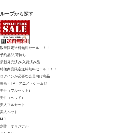
グループから探す
数量限定送料無料セール！！！
予約品/入荷待ち
最新発売済み/入荷済み品
特価商品限定送料無料セール！！！
ログインが必要な会員向け商品
映画・TV・アニメ・ゲーム他
男性（フルセット）
男性（ヘッド）
美人フルセット
美人ヘッド
M.J.
創作・オリジナル