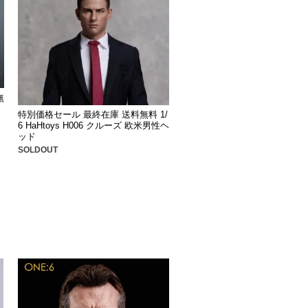
無
特別価格セール 最終在庫 送料無料 1/
6 HaHtoys H006 クルーズ 欧米男性ヘ
ッド
SOLDOUT