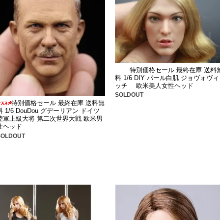
特別価格セール 最終在庫 送料
料 1/6 DIY パール白肌 ジョヴォヴィ
ッチ 欧米美人女性ヘッド
SOLDOUT
特別価格セール 最終在庫 送料無
料 1/6 DouDou グデーリアン ドイツ
陸軍上級大将 第二次世界大戦 欧米男
性ヘッド
SOLDOUT