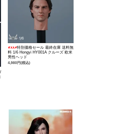
特別価格セール 最終在庫 送料無
料 1/6 Hongyi HY001A クルーズ 欧米
男性ヘッド
4,980円(税込)
/
米