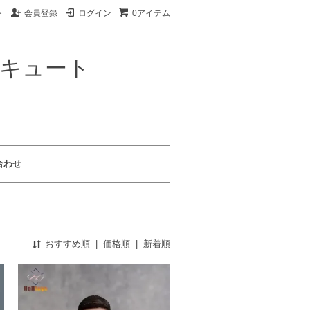
ト
会員登録
ログイン
0アイテム
ザキュート
合わせ
おすすめ順
|
価格順
|
新着順