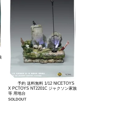
族
予約 送料無料 1/12 NICETOYS
X PCTOYS NT2201C ジャクソン家族
等 用地台
SOLDOUT