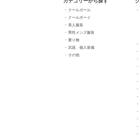
カテゴリーから探す
クールガール
クールボーイ
美人服装
男性メンズ服装
乗り物
武器、個人装備
その他