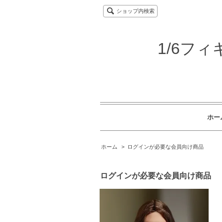
ショップ内検索
1/6フ
ホー
ホーム
>
ログインが必要な会員向け商品
ログインが必要な会員向け商品