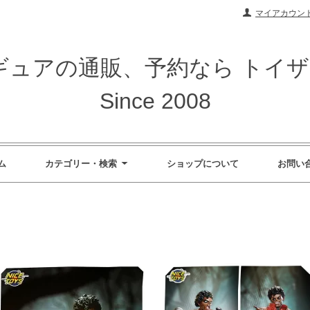
マイアカウン
ィギュアの通販、予約なら トイ
Since 2008
ム
カテゴリー・検索
ショップについて
お問い