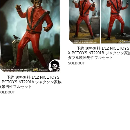
予約 送料無料 1/12 NICETOYS
X PCTOYS NT2201B ジャクソン家
ダブル欧米男性フルセット
SOLDOUT
予約 送料無料 1/12 NICETOYS
X PCTOYS NT2201A ジャクソン家族
欧米男性フルセット
SOLDOUT