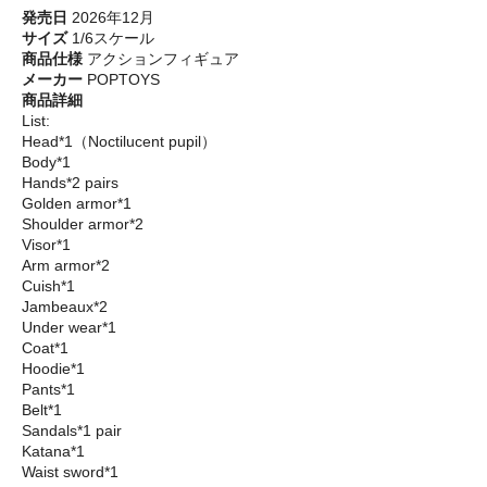
発売日
2026年12月
サイズ
1/6スケール
商品仕様
アクションフィギュア
メーカー
POPTOYS
商品詳細
List:
Head*1（Noctilucent pupil）
Body*1
Hands*2 pairs
Golden armor*1
Shoulder armor*2
Visor*1
Arm armor*2
Cuish*1
Jambeaux*2
Under wear*1
Coat*1
Hoodie*1
Pants*1
Belt*1
Sandals*1 pair
Katana*1
Waist sword*1