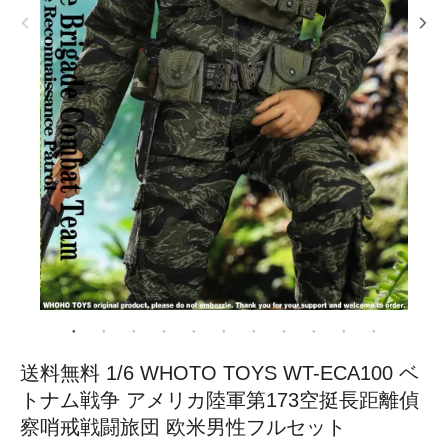
送料無料 1/6 WHOTO TOYS WT-ECA100 ベ
トナム戦争 アメリカ陸軍第173空挺長距離偵
察哨戒戦闘旅団 欧米男性フルセット