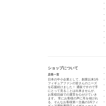
ショップについて
店長一言
日本の中小企業として、創業以来1/6
フィギュアファンの皆さんのニーズ
を応援続けました！ 通販ですので手
にとって見ることは出来ませんが、
お客様目線での運営を心がけていき
ます。 常にお客様の声に耳を傾けれ
る、そんなお客様第一主義の1/6フィ
ギュア通販専門店トイザキュートを