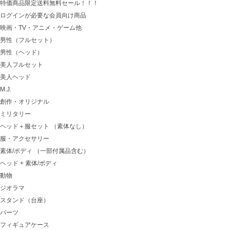
特価商品限定送料無料セール！！！
ログインが必要な会員向け商品
映画・TV・アニメ・ゲーム他
男性（フルセット）
男性（ヘッド）
美人フルセット
美人ヘッド
M.J.
創作・オリジナル
ミリタリー
ヘッド＋服セット （素体なし）
服・アクセサリー
素体/ボディ （一部付属品含む）
ヘッド + 素体/ボディ
動物
ジオラマ
スタンド（台座）
パーツ
フィギュアケース