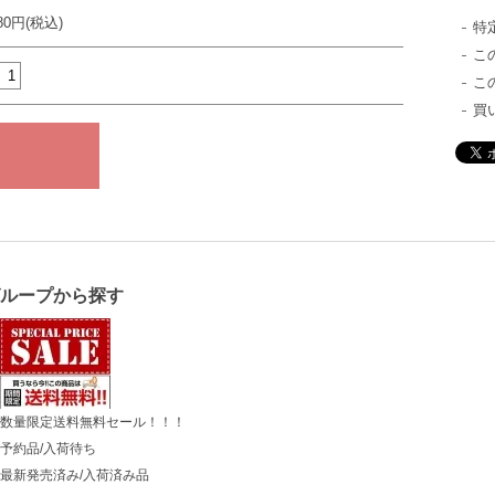
980円(税込)
特
こ
こ
買
グループから探す
数量限定送料無料セール！！！
予約品/入荷待ち
最新発売済み/入荷済み品