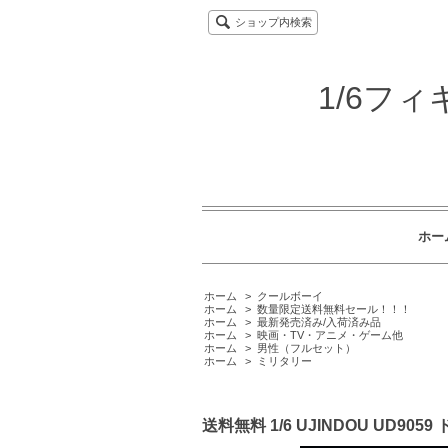
ショップ内検索
1/6フ
ホー
ホーム
>
クールボーイ
ホーム
>
数量限定送料無料セール！！！
ホーム
>
最新発売済み/入荷済み品
ホーム
>
映画・TV・アニメ・ゲーム他
ホーム
>
男性（フルセット）
ホーム
>
ミリタリー
送料無料 1/6 UJINDOU UD