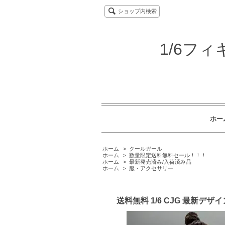
ショップ内検索
1/6フ
ホー
ホーム
>
クールガール
ホーム
>
数量限定送料無料セール！！！
ホーム
>
最新発売済み/入荷済み品
ホーム
>
服・アクセサリー
送料無料 1/6 CJG 最新デ