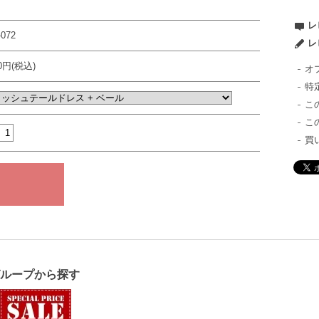
レ
-072
レ
80円(税込)
オ
特
こ
こ
買
グループから探す