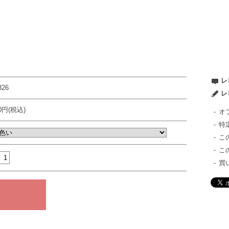
レ
326
レ
80円(税込)
オ
特
こ
こ
買