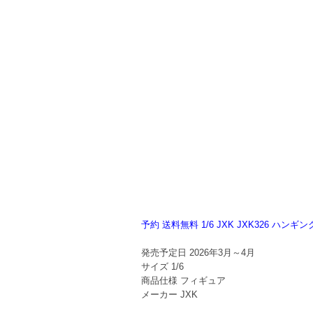
予約 送料無料 1/6 JXK JXK326 ハ
発売予定日
2026年3月～4月
サイズ
1/6
商品仕様
フィギュア
メーカー
JXK