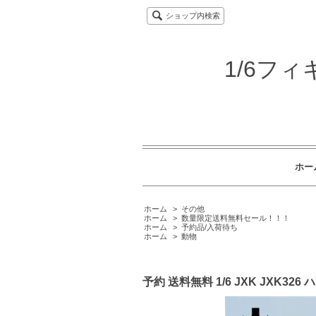
ショップ内検索
1/6フ
ホー
ホーム
>
その他
ホーム
>
数量限定送料無料セール！！！
ホーム
>
予約品/入荷待ち
ホーム
>
動物
予約 送料無料 1/6 JXK JXK3