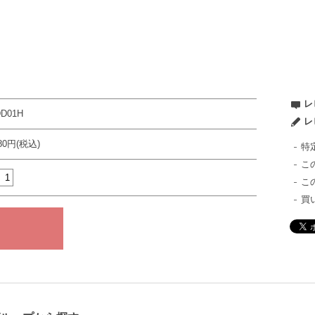
レ
DD01H
レ
980円(税込)
特
こ
こ
買