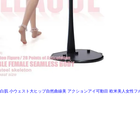
01H パール白肌 小ウェスト大ヒップ自然曲線美 アクションアイ可動目 欧米美人女性