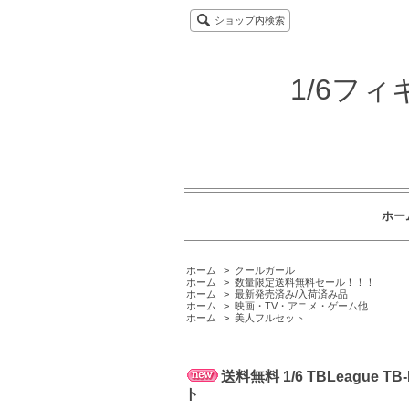
ショップ内検索
1/6フ
ホー
ホーム
>
クールガール
ホーム
>
数量限定送料無料セール！！！
ホーム
>
最新発売済み/入荷済み品
ホーム
>
映画・TV・アニメ・ゲーム他
ホーム
>
美人フルセット
送料無料 1/6 TBLeag
ト