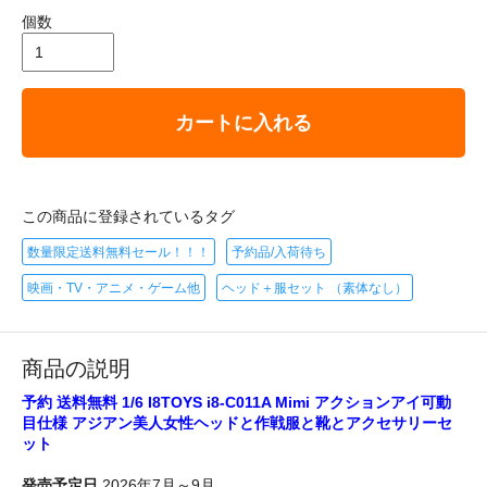
個数
カートに入れる
この商品に登録されているタグ
数量限定送料無料セール！！！
予約品/入荷待ち
映画・TV・アニメ・ゲーム他
ヘッド＋服セット （素体なし）
商品の説明
予約 送料無料 1/6 I8TOYS i8-C011A Mimi アクションアイ可動
目仕様 アジアン美人女性ヘッドと作戦服と靴とアクセサリーセ
ット
発売予定日
2026年7月～9月