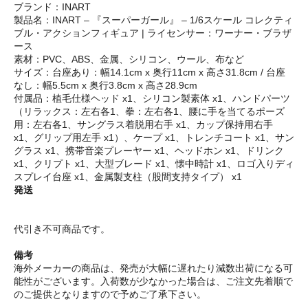
ブランド：INART
製品名：INART – 『スーパーガール』 – 1/6スケール コレクティ
ブル・アクションフィギュア | ライセンサー：ワーナー・ブラザ
ース
素材：PVC、ABS、金属、シリコン、ウール、布など
サイズ：台座あり：幅14.1cm x 奥行11cm x 高さ31.8cm / 台座
なし：幅5.5cm x 奥行3.8cm x 高さ28.9cm
付属品：植毛仕様ヘッド x1、シリコン製素体 x1、ハンドパーツ
（リラックス：左右各1、拳：左右各1、腰に手を当てるポーズ
用：左右各1、サングラス着脱用右手 x1、カップ保持用右手
x1、グリップ用左手 x1）、ケープ x1、トレンチコート x1、サン
グラス x1、携帯音楽プレーヤー x1、ヘッドホン x1、ドリンク
x1、クリプト x1、大型ブレード x1、懐中時計 x1、ロゴ入りディ
スプレイ台座 x1、金属製支柱（股間支持タイプ） x1
発送
代引き不可商品です。
備考
海外メーカーの商品は、発売が大幅に遅れたり減数出荷になる可
能性がございます。入荷数が少なかった場合は、ご注文先着順で
のご提供となりますので予めご了承下さい。