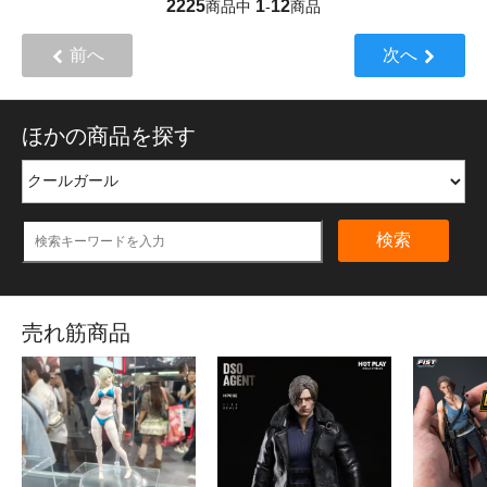
2225
1
12
商品中
-
商品
前へ
次へ
ほかの商品を探す
検索
売れ筋商品