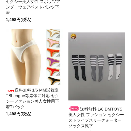
セクシー美人女性 スポッツア
ンダーウェアベストパンツ下
着
1,498円(税込)
送料無料 1/6 MM試着室
TBLeague等素体に対応 セク
シーファション美人女性用下
着Tバック
送料無料 1/6 DMTOYS
1,498円(税込)
美人女性 ファション セクシー
ストライプスリークォーター
ソックス靴下