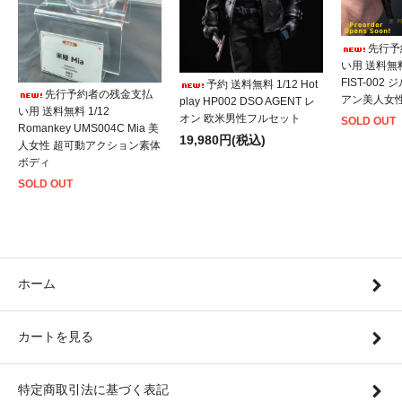
先行予
い用 送料無料 1
FIST-002
予約 送料無料 1/12 Hot
先行予約者の残金支払
アン美人女
play HP002 DSO AGENT レ
い用 送料無料 1/12
オン 欧米男性フルセット
SOLD OUT
Romankey UMS004C Mia 美
19,980円(税込)
人女性 超可動アクション素体
ボディ
SOLD OUT
ホーム
カートを見る
特定商取引法に基づく表記