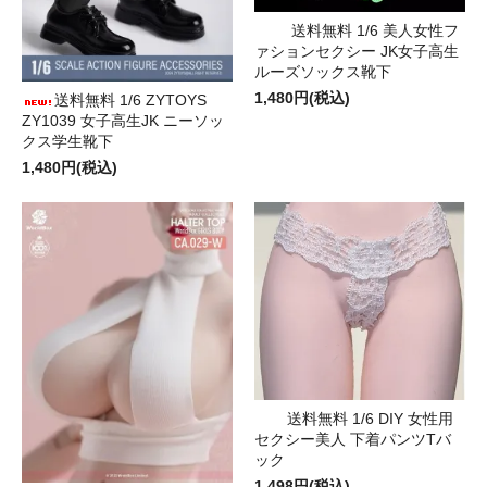
送料無料 1/6 美人女性フ
ァションセクシー JK女子高生
ルーズソックス靴下
1,480円(税込)
送料無料 1/6 ZYTOYS
ZY1039 女子高生JK ニーソッ
クス学生靴下
1,480円(税込)
送料無料 1/6 DIY 女性用
セクシー美人 下着パンツTバ
ック
1,498円(税込)