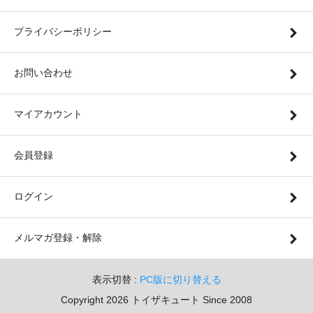
プライバシーポリシー
お問い合わせ
マイアカウント
会員登録
ログイン
メルマガ登録・解除
表示切替 :
PC版に切り替える
Copyright 2026 トイザキュート Since 2008