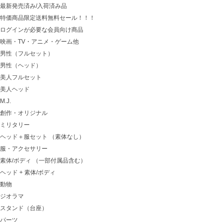
最新発売済み/入荷済み品
特価商品限定送料無料セール！！！
ログインが必要な会員向け商品
映画・TV・アニメ・ゲーム他
男性（フルセット）
男性（ヘッド）
美人フルセット
美人ヘッド
M.J.
創作・オリジナル
ミリタリー
ヘッド＋服セット （素体なし）
服・アクセサリー
素体/ボディ （一部付属品含む）
ヘッド + 素体/ボディ
動物
ジオラマ
スタンド（台座）
パーツ