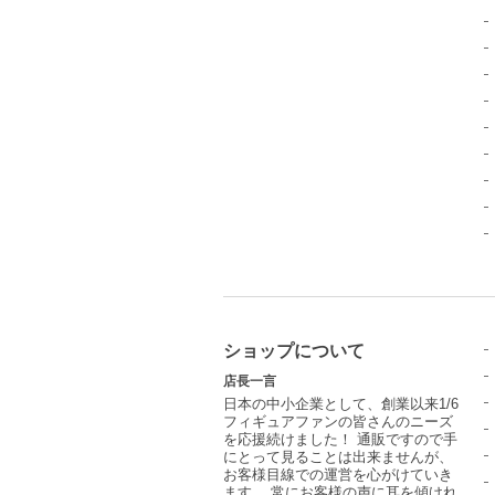
ショップについて
店長一言
日本の中小企業として、創業以来1/6
フィギュアファンの皆さんのニーズ
を応援続けました！ 通販ですので手
にとって見ることは出来ませんが、
お客様目線での運営を心がけていき
ます。 常にお客様の声に耳を傾けれ