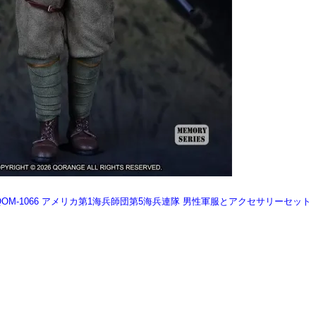
OYS QOM-1066 アメリカ第1海兵師団第5海兵連隊 男性軍服とアクセサリーセット