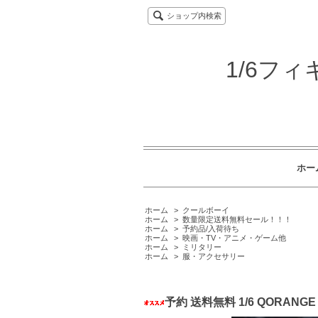
ショップ内検索
1/6フ
ホー
ホーム
>
クールボーイ
ホーム
>
数量限定送料無料セール！！！
ホーム
>
予約品/入荷待ち
ホーム
>
映画・TV・アニメ・ゲーム他
ホーム
>
ミリタリー
ホーム
>
服・アクセサリー
予約 送料無料 1/6 QORAN