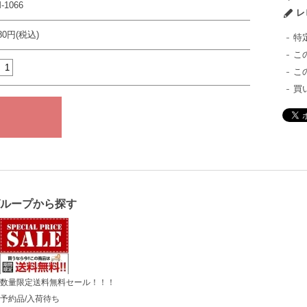
-1066
レ
980円(税込)
特
こ
こ
買
グループから探す
数量限定送料無料セール！！！
予約品/入荷待ち