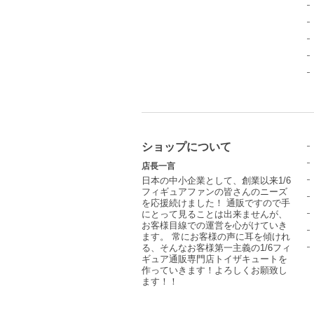
ショップについて
店長一言
日本の中小企業として、創業以来1/6
フィギュアファンの皆さんのニーズ
を応援続けました！ 通販ですので手
にとって見ることは出来ませんが、
お客様目線での運営を心がけていき
ます。 常にお客様の声に耳を傾けれ
る、そんなお客様第一主義の1/6フィ
ギュア通販専門店トイザキュートを
作っていきます！よろしくお願致し
ます！！