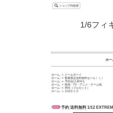
ショップ内検索
1/6フ
ホー
ホーム
>
クールボーイ
ホーム
>
数量限定送料無料セール！！！
ホーム
>
予約品/入荷待ち
ホーム
>
映画・TV・アニメ・ゲーム他
ホーム
>
男性（フルセット）
ホーム
>
1/12サイズ
予約 送料無料 1/12 EXT