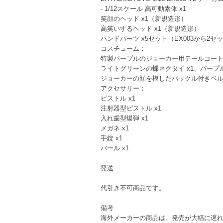
- 1/12スケール 高可動素体 x1
笑顔のヘッド x1（新規造形）
高笑いするヘッド x1（新規造形）
ハンドパーツ x5セット（EX003から2セ
コスチューム：
特製パープルのジョーカー用テールコート（
ライトグリーンの蝶ネクタイ x1、パープル
ジョーカーの顔を模したバックル付きベル
アクセサリー：
ピストル x1
注射器型ピストル x1
入れ歯型爆弾 x1
メガネ x1
手錠 x1
バール x1
発送
代引き不可商品です。
備考
海外メーカーの商品は、発売が大幅に遅