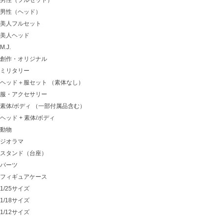
男性（フルセット）
男性（ヘッド）
美人フルセット
美人ヘッド
M.J.
創作・オリジナル
ミリタリー
ヘッド＋服セット （素体なし）
服・アクセサリー
素体/ボディ （一部付属品含む）
ヘッド + 素体/ボディ
動物
ジオラマ
スタンド（台座）
パーツ
フィギュアケース
1/25サイズ
1/18サイズ
1/12サイズ