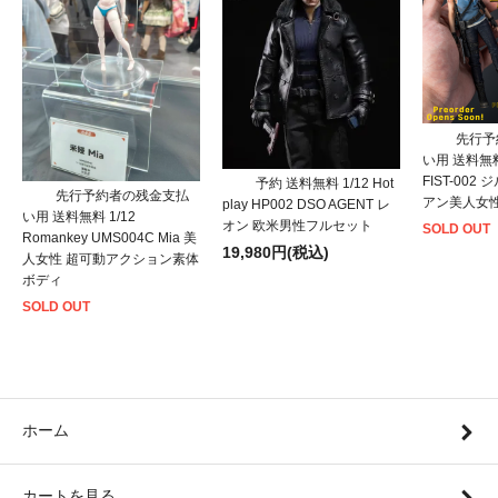
先行予
い用 送料無料 1
FIST-002
予約 送料無料 1/12 Hot
先行予約者の残金支払
アン美人女
play HP002 DSO AGENT レ
い用 送料無料 1/12
オン 欧米男性フルセット
SOLD OUT
Romankey UMS004C Mia 美
19,980円(税込)
人女性 超可動アクション素体
ボディ
SOLD OUT
ホーム
カートを見る