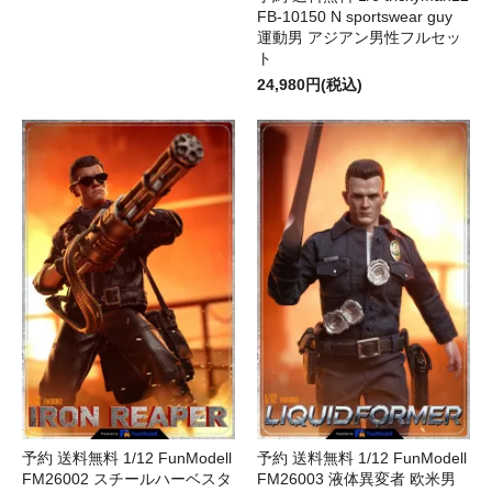
FB-10150 N sportswear guy
運動男 アジアン男性フルセッ
ト
24,980円(税込)
予約 送料無料 1/12 FunModell
予約 送料無料 1/12 FunModell
FM26002 スチールハーベスタ
FM26003 液体異変者 欧米男